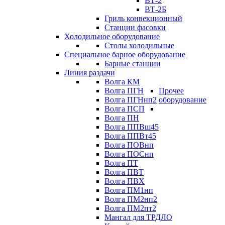
ВТ-2
ВТ-2Б
Гриль конвекционный
Станции фасовки
Холодильное оборудование
Столы холодильные
Специальное барное оборудование
Барные станции
Линия раздачи
Волга КМ
Волга ПГН
Прочее
Волга ПГНнп2
оборудование
Волга ПСП
Волга ПН
Волга ППВш45
Волга ППВт45
Волга ПОВнп
Волга ПОСнп
Волга ПТ
Волга ПВТ
Волга ПВХ
Волга ПМ1нп
Волга ПМ2нп2
Волга ПМ2пт2
Мангал для ТРДЛО