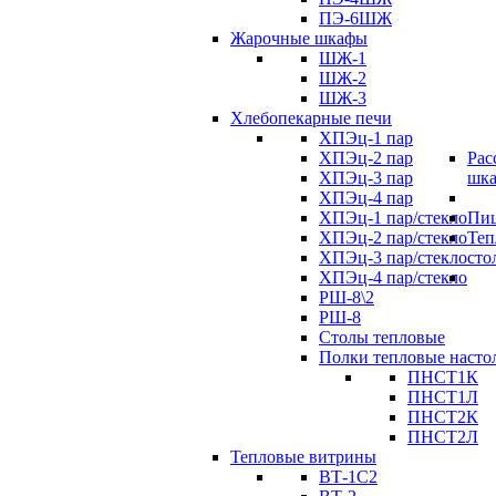
ПЭ-6ШЖ
Жарочные шкафы
ШЖ-1
ШЖ-2
ШЖ-3
Хлебопекарные печи
ХПЭц-1 пар
ХПЭц-2 пар
Рас
ХПЭц-3 пар
шк
ХПЭц-4 пар
ХПЭц-1 пар/стекло
Пиц
ХПЭц-2 пар/стекло
Теп
ХПЭц-3 пар/стекло
сто
ХПЭц-4 пар/стекло
РШ-8\2
РШ-8
Столы тепловые
Полки тепловые насто
ПНСТ1К
ПНСТ1Л
ПНСТ2К
ПНСТ2Л
Тепловые витрины
ВТ-1С2