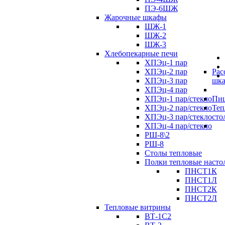
ПЭ-6ШЖ
Жарочные шкафы
ШЖ-1
ШЖ-2
ШЖ-3
Хлебопекарные печи
ХПЭц-1 пар
ХПЭц-2 пар
Рас
ХПЭц-3 пар
шк
ХПЭц-4 пар
ХПЭц-1 пар/стекло
Пиц
ХПЭц-2 пар/стекло
Теп
ХПЭц-3 пар/стекло
сто
ХПЭц-4 пар/стекло
РШ-8\2
РШ-8
Столы тепловые
Полки тепловые насто
ПНСТ1К
ПНСТ1Л
ПНСТ2К
ПНСТ2Л
Тепловые витрины
ВТ-1С2