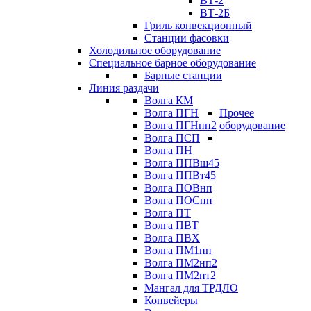
ВТ-2
ВТ-2Б
Гриль конвекционный
Станции фасовки
Холодильное оборудование
Специальное барное оборудование
Барные станции
Линия раздачи
Волга КМ
Волга ПГН
Прочее
Волга ПГНнп2
оборудование
Волга ПСП
Волга ПН
Волга ППВш45
Волга ППВт45
Волга ПОВнп
Волга ПОСнп
Волга ПТ
Волга ПВТ
Волга ПВХ
Волга ПМ1нп
Волга ПМ2нп2
Волга ПМ2пт2
Мангал для ТРДЛО
Конвейеры