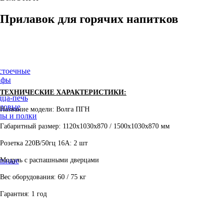
Прилавок
для
горячих
напитков
стоечные
афы
ТЕХНИЧЕСКИЕ ХАРАКТЕРИСТИКИ:
ца-печь
ловые
Название модели: Волга ПГН
лы и полки
Габаритный размер: 1120х1030х870 / 1500х1030х870 мм
Розетка 220В/50гц 16А: 2 шт
Модуль с распашными дверцами
льные
Вес оборудования: 60 / 75 кг
Гарантия: 1 год