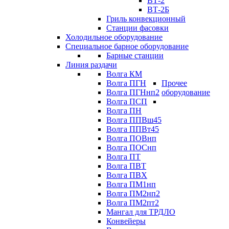
ВТ-2
ВТ-2Б
Гриль конвекционный
Станции фасовки
Холодильное оборудование
Специальное барное оборудование
Барные станции
Линия раздачи
Волга КМ
Волга ПГН
Прочее
Волга ПГНнп2
оборудование
Волга ПСП
Волга ПН
Волга ППВш45
Волга ППВт45
Волга ПОВнп
Волга ПОСнп
Волга ПТ
Волга ПВТ
Волга ПВХ
Волга ПМ1нп
Волга ПМ2нп2
Волга ПМ2пт2
Мангал для ТРДЛО
Конвейеры