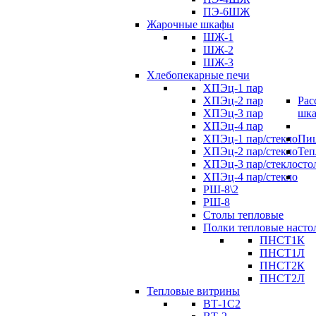
ПЭ-6ШЖ
Жарочные шкафы
ШЖ-1
ШЖ-2
ШЖ-3
Хлебопекарные печи
ХПЭц-1 пар
ХПЭц-2 пар
Рас
ХПЭц-3 пар
шк
ХПЭц-4 пар
ХПЭц-1 пар/стекло
Пиц
ХПЭц-2 пар/стекло
Теп
ХПЭц-3 пар/стекло
сто
ХПЭц-4 пар/стекло
РШ-8\2
РШ-8
Столы тепловые
Полки тепловые насто
ПНСТ1К
ПНСТ1Л
ПНСТ2К
ПНСТ2Л
Тепловые витрины
ВТ-1С2