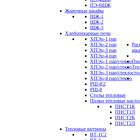
ПЭ-6ШЖ
Жарочные шкафы
ШЖ-1
ШЖ-2
ШЖ-3
Хлебопекарные печи
ХПЭц-1 пар
ХПЭц-2 пар
Рас
ХПЭц-3 пар
шк
ХПЭц-4 пар
ХПЭц-1 пар/стекло
Пиц
ХПЭц-2 пар/стекло
Теп
ХПЭц-3 пар/стекло
сто
ХПЭц-4 пар/стекло
РШ-8\2
РШ-8
Столы тепловые
Полки тепловые насто
ПНСТ1К
ПНСТ1Л
ПНСТ2К
ПНСТ2Л
Тепловые витрины
ВТ-1С2