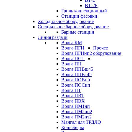
ВТ-2
ВТ-2Б
Гриль конвекционный
Станции фасовки
Холодильное оборудование
Специальное барное оборудование
Барные станции
Линия раздачи
Волга КМ
Волга ПГН
Прочее
Волга ПГНнп2
оборудование
Волга ПСП
Волга ПН
Волга ППВш45
Волга ППВт45
Волга ПОВнп
Волга ПОСнп
Волга ПТ
Волга ПВТ
Волга ПВХ
Волга ПМ1нп
Волга ПМ2нп2
Волга ПМ2пт2
Мангал для ТРДЛО
Конвейеры