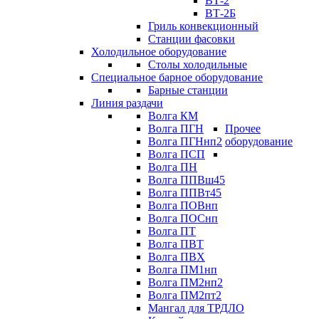
ВТ-2
ВТ-2Б
Гриль конвекционный
Станции фасовки
Холодильное оборудование
Столы холодильные
Специальное барное оборудование
Барные станции
Линия раздачи
Волга КМ
Волга ПГН
Прочее
Волга ПГНнп2
оборудование
Волга ПСП
Волга ПН
Волга ППВш45
Волга ППВт45
Волга ПОВнп
Волга ПОСнп
Волга ПТ
Волга ПВТ
Волга ПВХ
Волга ПМ1нп
Волга ПМ2нп2
Волга ПМ2пт2
Мангал для ТРДЛО