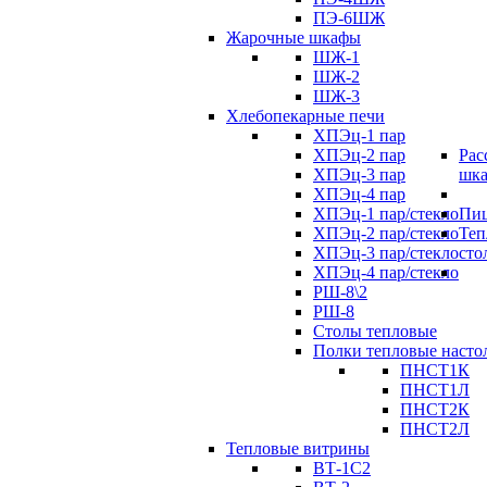
ПЭ-6ШЖ
Жарочные шкафы
ШЖ-1
ШЖ-2
ШЖ-3
Хлебопекарные печи
ХПЭц-1 пар
ХПЭц-2 пар
Рас
ХПЭц-3 пар
шк
ХПЭц-4 пар
ХПЭц-1 пар/стекло
Пиц
ХПЭц-2 пар/стекло
Теп
ХПЭц-3 пар/стекло
сто
ХПЭц-4 пар/стекло
РШ-8\2
РШ-8
Столы тепловые
Полки тепловые насто
ПНСТ1К
ПНСТ1Л
ПНСТ2К
ПНСТ2Л
Тепловые витрины
ВТ-1С2