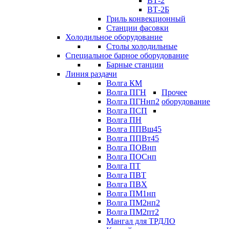
ВТ-2
ВТ-2Б
Гриль конвекционный
Станции фасовки
Холодильное оборудование
Столы холодильные
Специальное барное оборудование
Барные станции
Линия раздачи
Волга КМ
Волга ПГН
Прочее
Волга ПГНнп2
оборудование
Волга ПСП
Волга ПН
Волга ППВш45
Волга ППВт45
Волга ПОВнп
Волга ПОСнп
Волга ПТ
Волга ПВТ
Волга ПВХ
Волга ПМ1нп
Волга ПМ2нп2
Волга ПМ2пт2
Мангал для ТРДЛО