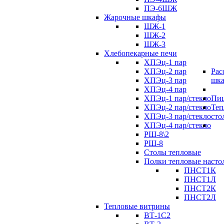
ПЭ-6ШЖ
Жарочные шкафы
ШЖ-1
ШЖ-2
ШЖ-3
Хлебопекарные печи
ХПЭц-1 пар
ХПЭц-2 пар
Рас
ХПЭц-3 пар
шк
ХПЭц-4 пар
ХПЭц-1 пар/стекло
Пиц
ХПЭц-2 пар/стекло
Теп
ХПЭц-3 пар/стекло
сто
ХПЭц-4 пар/стекло
РШ-8\2
РШ-8
Столы тепловые
Полки тепловые насто
ПНСТ1К
ПНСТ1Л
ПНСТ2К
ПНСТ2Л
Тепловые витрины
ВТ-1С2