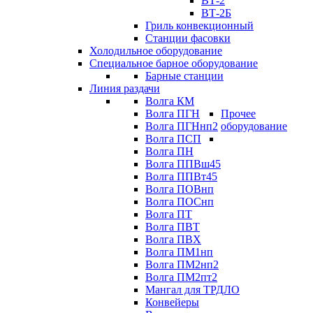
ВТ-2
ВТ-2Б
Гриль конвекционный
Станции фасовки
Холодильное оборудование
Специальное барное оборудование
Барные станции
Линия раздачи
Волга КМ
Волга ПГН
Прочее
Волга ПГНнп2
оборудование
Волга ПСП
Волга ПН
Волга ППВш45
Волга ППВт45
Волга ПОВнп
Волга ПОСнп
Волга ПТ
Волга ПВТ
Волга ПВХ
Волга ПМ1нп
Волга ПМ2нп2
Волга ПМ2пт2
Мангал для ТРДЛО
Конвейеры