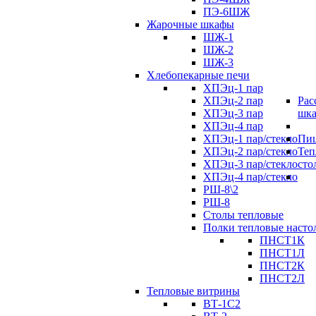
ПЭ-6ШЖ
Жарочные шкафы
ШЖ-1
ШЖ-2
ШЖ-3
Хлебопекарные печи
ХПЭц-1 пар
ХПЭц-2 пар
Рас
ХПЭц-3 пар
шк
ХПЭц-4 пар
ХПЭц-1 пар/стекло
Пиц
ХПЭц-2 пар/стекло
Теп
ХПЭц-3 пар/стекло
сто
ХПЭц-4 пар/стекло
РШ-8\2
РШ-8
Столы тепловые
Полки тепловые насто
ПНСТ1К
ПНСТ1Л
ПНСТ2К
ПНСТ2Л
Тепловые витрины
ВТ-1С2