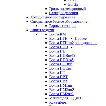
ВТ-2
ВТ-2Б
Гриль конвекционный
Станции фасовки
Холодильное оборудование
Специальное барное оборудование
Барные станции
Линия раздачи
Волга КМ
Волга ПГН
Прочее
Волга ПГНнп2
оборудование
Волга ПСП
Волга ПН
Волга ППВш45
Волга ППВт45
Волга ПОВнп
Волга ПОСнп
Волга ПТ
Волга ПВТ
Волга ПВХ
Волга ПМ1нп
Волга ПМ2нп2
Волга ПМ2пт2
Мангал для ТРДЛО
Конвейеры