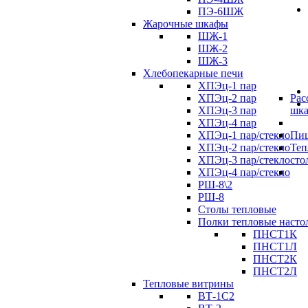
ПЭ-6ШЖ
Жарочные шкафы
ШЖ-1
ШЖ-2
ШЖ-3
Хлебопекарные печи
ХПЭц-1 пар
ХПЭц-2 пар
Рас
ХПЭц-3 пар
шк
ХПЭц-4 пар
ХПЭц-1 пар/стекло
Пиц
ХПЭц-2 пар/стекло
Теп
ХПЭц-3 пар/стекло
сто
ХПЭц-4 пар/стекло
РШ-8\2
РШ-8
Столы тепловые
Полки тепловые насто
ПНСТ1К
ПНСТ1Л
ПНСТ2К
ПНСТ2Л
Тепловые витрины
ВТ-1С2