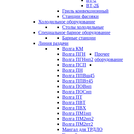
ВТ-2
ВТ-2Б
Гриль конвекционный
Станции фасовки
Холодильное оборудование
Столы холодильные
Специальное барное оборудование
Барные станции
Линия раздачи
Волга КМ
Волга ПГН
Прочее
Волга ПГНнп2
оборудование
Волга ПСП
Волга ПН
Волга ППВш45
Волга ППВт45
Волга ПОВнп
Волга ПОСнп
Волга ПТ
Волга ПВТ
Волга ПВХ
Волга ПМ1нп
Волга ПМ2нп2
Волга ПМ2пт2
Мангал для ТРДЛО