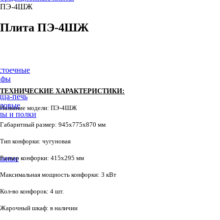
ПЭ-4ШЖ
Плита
ПЭ-4ШЖ
стоечные
афы
ТЕХНИЧЕСКИЕ ХАРАКТЕРИСТИКИ:
ца-печь
ловые
Название модели: ПЭ-4ШЖ
лы и полки
Габаритный размер: 945х775х870 мм
Тип конфорки: чугуновая
Размер конфорки: 415х295 мм
льные
Максимальная мощность конфорки: 3 кВт
Кол-во конфорок: 4 шт.
Жарочный шкаф: в наличии