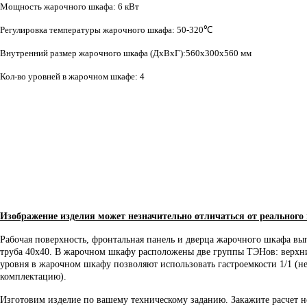
Мощность жарочного шкафа: 6 кВт
Регулировка температуры жарочного шкафа: 50-320℃
Внутренний размер жарочного шкафа (ДхВхГ):560х300х560 мм
Кол-во уровней в жарочном шкафе: 4
Общая мощно
Время разогрева
Вес оборудов
Гарантия
Изображение изделия может незначительно отличаться от реального
Рабочая поверхность, фронтальная панель и дверца жарочного шкафа в
труба 40х40. В жарочном шкафу расположены две группы ТЭНов: верхни
уровня в жарочном шкафу позволяют использовать гастроемкости 1/1 (не
комплектацию).
Изготовим изделие по вашему техническому заданию. Закажите расчет не