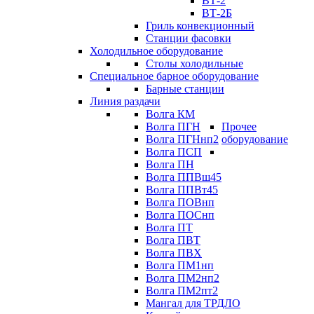
ВТ-2
ВТ-2Б
Гриль конвекционный
Станции фасовки
Холодильное оборудование
Столы холодильные
Специальное барное оборудование
Барные станции
Линия раздачи
Волга КМ
Волга ПГН
Прочее
Волга ПГНнп2
оборудование
Волга ПСП
Волга ПН
Волга ППВш45
Волга ППВт45
Волга ПОВнп
Волга ПОСнп
Волга ПТ
Волга ПВТ
Волга ПВХ
Волга ПМ1нп
Волга ПМ2нп2
Волга ПМ2пт2
Мангал для ТРДЛО