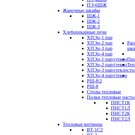
ПЭ-6ШЖ
Жарочные шкафы
ШЖ-1
ШЖ-2
ШЖ-3
Хлебопекарные печи
ХПЭц-1 пар
ХПЭц-2 пар
Рас
ХПЭц-3 пар
шк
ХПЭц-4 пар
ХПЭц-1 пар/стекло
Пиц
ХПЭц-2 пар/стекло
Теп
ХПЭц-3 пар/стекло
сто
ХПЭц-4 пар/стекло
РШ-8\2
РШ-8
Столы тепловые
Полки тепловые насто
ПНСТ1К
ПНСТ1Л
ПНСТ2К
ПНСТ2Л
Тепловые витрины
ВТ-1С2