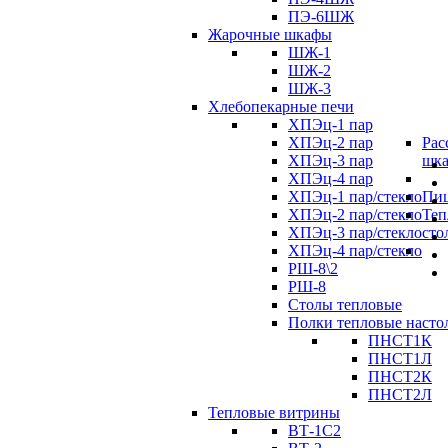
ПЭ-6ШЖ
Жарочные шкафы
ШЖ-1
ШЖ-2
ШЖ-3
Хлебопекарные печи
ХПЭц-1 пар
ХПЭц-2 пар
Рас
ХПЭц-3 пар
шк
ХПЭц-4 пар
ХПЭц-1 пар/стекло
Пиц
ХПЭц-2 пар/стекло
Теп
ХПЭц-3 пар/стекло
сто
ХПЭц-4 пар/стекло
РШ-8\2
РШ-8
Столы тепловые
Полки тепловые насто
ПНСТ1К
ПНСТ1Л
ПНСТ2К
ПНСТ2Л
Тепловые витрины
ВТ-1С2