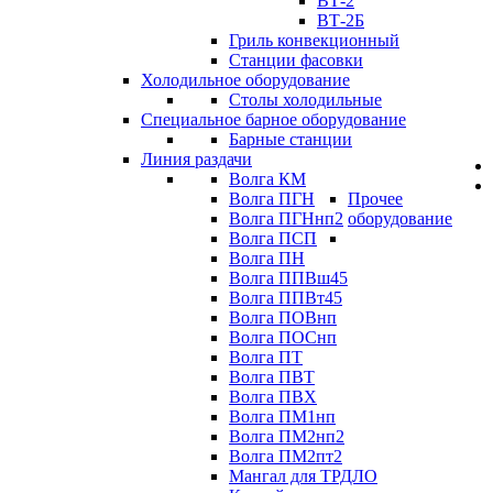
ВТ-2
ВТ-2Б
Гриль конвекционный
Станции фасовки
Холодильное оборудование
Столы холодильные
Специальное барное оборудование
Барные станции
Линия раздачи
Волга КМ
Волга ПГН
Прочее
Волга ПГНнп2
оборудование
Волга ПСП
Волга ПН
Волга ППВш45
Волга ППВт45
Волга ПОВнп
Волга ПОСнп
Волга ПТ
Волга ПВТ
Волга ПВХ
Волга ПМ1нп
Волга ПМ2нп2
Волга ПМ2пт2
Мангал для ТРДЛО