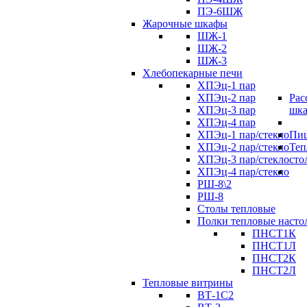
ПЭ-6ШЖ
Жарочные шкафы
ШЖ-1
ШЖ-2
ШЖ-3
Хлебопекарные печи
ХПЭц-1 пар
ХПЭц-2 пар
Рас
ХПЭц-3 пар
шк
ХПЭц-4 пар
ХПЭц-1 пар/стекло
Пиц
ХПЭц-2 пар/стекло
Теп
ХПЭц-3 пар/стекло
сто
ХПЭц-4 пар/стекло
РШ-8\2
РШ-8
Столы тепловые
Полки тепловые насто
ПНСТ1К
ПНСТ1Л
ПНСТ2К
ПНСТ2Л
Тепловые витрины
ВТ-1С2