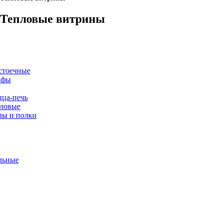
Тепловые
витрины
стоечные
афы
ца-печь
ловые
лы и полки
льные