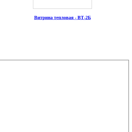
Витрина
тепловая
-
ВТ-2Б