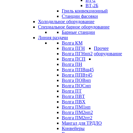
ВТ-2
ВТ-2Б
Гриль конвекционный
Станции фасовки
Холодильное оборудование
Специальное барное оборудование
Барные станции
Линия раздачи
Волга КМ
Волга ПГН
Прочее
Волга ПГНнп2
оборудование
Волга ПСП
Волга ПН
Волга ППВш45
Волга ППВт45
Волга ПОВнп
Волга ПОСнп
Волга ПТ
Волга ПВТ
Волга ПВХ
Волга ПМ1нп
Волга ПМ2нп2
Волга ПМ2пт2
Мангал для ТРДЛО
Конвейеры