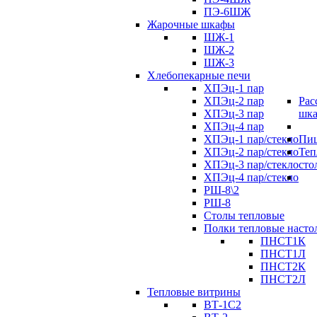
ПЭ-6ШЖ
Жарочные шкафы
ШЖ-1
ШЖ-2
ШЖ-3
Хлебопекарные печи
ХПЭц-1 пар
ХПЭц-2 пар
Рас
ХПЭц-3 пар
шк
ХПЭц-4 пар
ХПЭц-1 пар/стекло
Пиц
ХПЭц-2 пар/стекло
Теп
ХПЭц-3 пар/стекло
сто
ХПЭц-4 пар/стекло
РШ-8\2
РШ-8
Столы тепловые
Полки тепловые насто
ПНСТ1К
ПНСТ1Л
ПНСТ2К
ПНСТ2Л
Тепловые витрины
ВТ-1С2