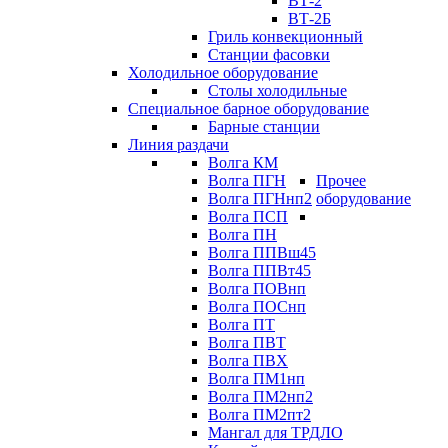
ВТ-2
ВТ-2Б
Гриль конвекционный
Станции фасовки
Холодильное оборудование
Столы холодильные
Специальное барное оборудование
Барные станции
Линия раздачи
Волга КМ
Волга ПГН
Прочее
Волга ПГНнп2
оборудование
Волга ПСП
Волга ПН
Волга ППВш45
Волга ППВт45
Волга ПОВнп
Волга ПОСнп
Волга ПТ
Волга ПВТ
Волга ПВХ
Волга ПМ1нп
Волга ПМ2нп2
Волга ПМ2пт2
Мангал для ТРДЛО