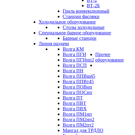
ВТ-2
ВТ-2Б
Гриль конвекционный
Станции фасовки
Холодильное оборудование
Столы холодильные
Специальное барное оборудование
Барные станции
Линия раздачи
Волга КМ
Волга ПГН
Прочее
Волга ПГНнп2
оборудование
Волга ПСП
Волга ПН
Волга ППВш45
Волга ППВт45
Волга ПОВнп
Волга ПОСнп
Волга ПТ
Волга ПВТ
Волга ПВХ
Волга ПМ1нп
Волга ПМ2нп2
Волга ПМ2пт2
Мангал для ТРДЛО