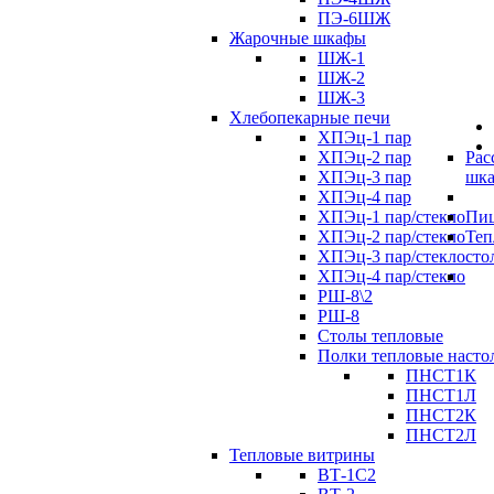
ПЭ-6ШЖ
Жарочные шкафы
ШЖ-1
ШЖ-2
ШЖ-3
Хлебопекарные печи
ХПЭц-1 пар
ХПЭц-2 пар
Рас
ХПЭц-3 пар
шк
ХПЭц-4 пар
ХПЭц-1 пар/стекло
Пиц
ХПЭц-2 пар/стекло
Теп
ХПЭц-3 пар/стекло
сто
ХПЭц-4 пар/стекло
РШ-8\2
РШ-8
Столы тепловые
Полки тепловые насто
ПНСТ1К
ПНСТ1Л
ПНСТ2К
ПНСТ2Л
Тепловые витрины
ВТ-1С2