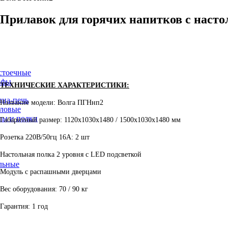
Прилавок
для
горячих
напитков
с
наст
стоечные
афы
ТЕХНИЧЕСКИЕ ХАРАКТЕРИСТИКИ:
ца-печь
Название модели: Волга ПГНнп2
ловые
лы и полки
Габаритный размер: 1120х1030х1480 / 1500х1030х1480 мм
Розетка 220В/50гц 16А: 2 шт
Настольная полка 2 уровня с LED подсветкой
льные
Модуль с распашными дверцами
Вес оборудования: 70 / 90 кг
Гарантия: 1 год