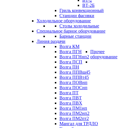
ВТ-2
ВТ-2Б
Гриль конвекционный
Станции фасовки
Холодильное оборудование
Столы холодильные
Специальное барное оборудование
Барные станции
Линия раздачи
Волга КМ
Волга ПГН
Прочее
Волга ПГНнп2
оборудование
Волга ПСП
Волга ПН
Волга ППВш45
Волга ППВт45
Волга ПОВнп
Волга ПОСнп
Волга ПТ
Волга ПВТ
Волга ПВХ
Волга ПМ1нп
Волга ПМ2нп2
Волга ПМ2пт2
Мангал для ТРДЛО