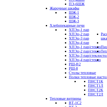
ПЭ-6ШЖ
Жарочные шкафы
ШЖ-1
ШЖ-2
ШЖ-3
Хлебопекарные печи
ХПЭц-1 пар
ХПЭц-2 пар
Рас
ХПЭц-3 пар
шк
ХПЭц-4 пар
ХПЭц-1 пар/стекло
Пиц
ХПЭц-2 пар/стекло
Теп
ХПЭц-3 пар/стекло
сто
ХПЭц-4 пар/стекло
РШ-8\2
РШ-8
Столы тепловые
Полки тепловые насто
ПНСТ1К
ПНСТ1Л
ПНСТ2К
ПНСТ2Л
Тепловые витрины
ВТ-1С2