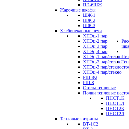
ПЭ-6ШЖ
Жарочные шкафы
ШЖ-1
ШЖ-2
ШЖ-3
Хлебопекарные печи
ХПЭц-1 пар
ХПЭц-2 пар
Рас
ХПЭц-3 пар
шк
ХПЭц-4 пар
ХПЭц-1 пар/стекло
Пиц
ХПЭц-2 пар/стекло
Теп
ХПЭц-3 пар/стекло
сто
ХПЭц-4 пар/стекло
РШ-8\2
РШ-8
Столы тепловые
Полки тепловые насто
ПНСТ1К
ПНСТ1Л
ПНСТ2К
ПНСТ2Л
Тепловые витрины
ВТ-1С2