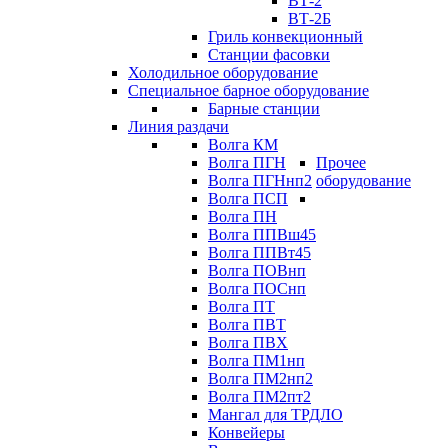
ВТ-2
ВТ-2Б
Гриль конвекционный
Станции фасовки
Холодильное оборудование
Специальное барное оборудование
Барные станции
Линия раздачи
Волга КМ
Волга ПГН
Прочее
Волга ПГНнп2
оборудование
Волга ПСП
Волга ПН
Волга ППВш45
Волга ППВт45
Волга ПОВнп
Волга ПОСнп
Волга ПТ
Волга ПВТ
Волга ПВХ
Волга ПМ1нп
Волга ПМ2нп2
Волга ПМ2пт2
Мангал для ТРДЛО
Конвейеры