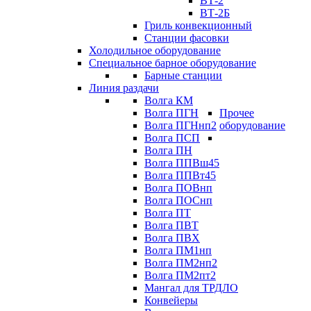
ВТ-2
ВТ-2Б
Гриль конвекционный
Станции фасовки
Холодильное оборудование
Специальное барное оборудование
Барные станции
Линия раздачи
Волга КМ
Волга ПГН
Прочее
Волга ПГНнп2
оборудование
Волга ПСП
Волга ПН
Волга ППВш45
Волга ППВт45
Волга ПОВнп
Волга ПОСнп
Волга ПТ
Волга ПВТ
Волга ПВХ
Волга ПМ1нп
Волга ПМ2нп2
Волга ПМ2пт2
Мангал для ТРДЛО
Конвейеры