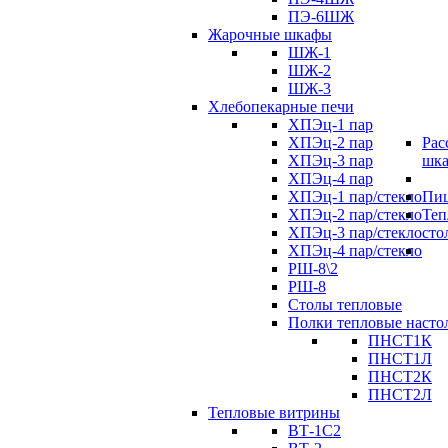
ПЭ-6ШЖ
Жарочные шкафы
ШЖ-1
ШЖ-2
ШЖ-3
Хлебопекарные печи
ХПЭц-1 пар
ХПЭц-2 пар
Рас
ХПЭц-3 пар
шк
ХПЭц-4 пар
ХПЭц-1 пар/стекло
Пиц
ХПЭц-2 пар/стекло
Теп
ХПЭц-3 пар/стекло
сто
ХПЭц-4 пар/стекло
РШ-8\2
РШ-8
Столы тепловые
Полки тепловые насто
ПНСТ1К
ПНСТ1Л
ПНСТ2К
ПНСТ2Л
Тепловые витрины
ВТ-1С2