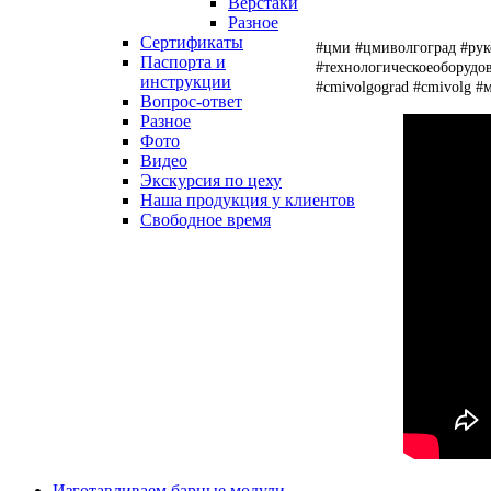
Верстаки
Разное
Сертификаты
#цми #цмиволгоград #рук
Паспорта и
#технологическоеоборудо
инструкции
#cmivolgograd #cmivolg #
Вопрос-ответ
Разное
Фото
Видео
Экскурсия по цеху
Наша продукция у клиентов
Свободное время
Изготавливаем барные модули