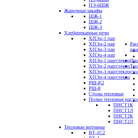
ПЭ-6ШЖ
Жарочные шкафы
ШЖ-1
ШЖ-2
ШЖ-3
Хлебопекарные печи
ХПЭц-1 пар
ХПЭц-2 пар
Рас
ХПЭц-3 пар
шк
ХПЭц-4 пар
ХПЭц-1 пар/стекло
Пиц
ХПЭц-2 пар/стекло
Теп
ХПЭц-3 пар/стекло
сто
ХПЭц-4 пар/стекло
РШ-8\2
РШ-8
Столы тепловые
Полки тепловые насто
ПНСТ1К
ПНСТ1Л
ПНСТ2К
ПНСТ2Л
Тепловые витрины
ВТ-1С2