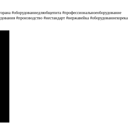
торана #оборудованиедляобщепита #профессиональноеоборудование
дования #производство #нестандарт #нержавейка #оборудованиехорека