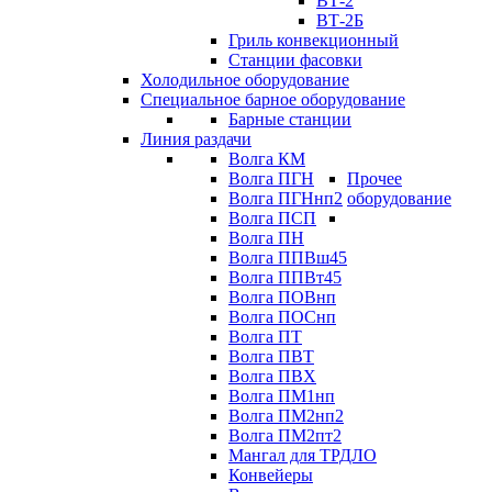
ВТ-2
ВТ-2Б
Гриль конвекционный
Станции фасовки
Холодильное оборудование
Специальное барное оборудование
Барные станции
Линия раздачи
Волга КМ
Волга ПГН
Прочее
Волга ПГНнп2
оборудование
Волга ПСП
Волга ПН
Волга ППВш45
Волга ППВт45
Волга ПОВнп
Волга ПОСнп
Волга ПТ
Волга ПВТ
Волга ПВХ
Волга ПМ1нп
Волга ПМ2нп2
Волга ПМ2пт2
Мангал для ТРДЛО
Конвейеры