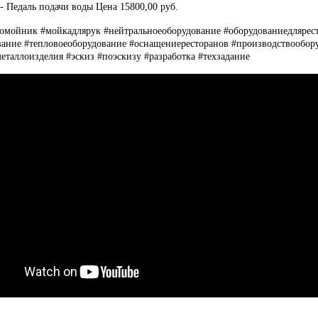
- Педаль подачи воды Цена 15800,00 руб.
омойник #мойкадлярук #нейтральноеоборудование #оборудованиедлярес
вание #тепловоеоборудование #оснащениересторанов #производствообору
металлоизделия #эскиз #поэскизу #разработка #техзадание