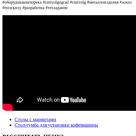
#оборудованиехорека #cmivolgograd #cmivolg #металлоизделия #эскиз
#поэскизу #разработка #техзадание
Столы с мармитами
Стол-тумба для установки кофемашины