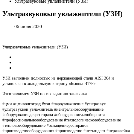
Ультразвуковые увлажнители (УЗИ)
Ультразвуковые
увлажнители
(УЗИ)
06 июля 2020
Ультразвуковые увлажнители (УЗИ)
УЗИ выполнен полностью из нержавеющей стали AISI 304 и
установлен в холодильную витрину «Бьянка В17Р».
Изготавливаем УЗИ по тех.заданию заказчика.
#цми #цмиволгоград #узи #пароувлажнение #ультразвук
#ультрзвуквой увлажнитель #нейтральноеоборудование
#оборудованиедляресторана #оборудованиедляобщепита
#профессиональноеоборудование #технологическоеоборудование
#тепловоеоборудование #оснащениересторанов
#производствооборудования #производство #нестандарт #нержавейка