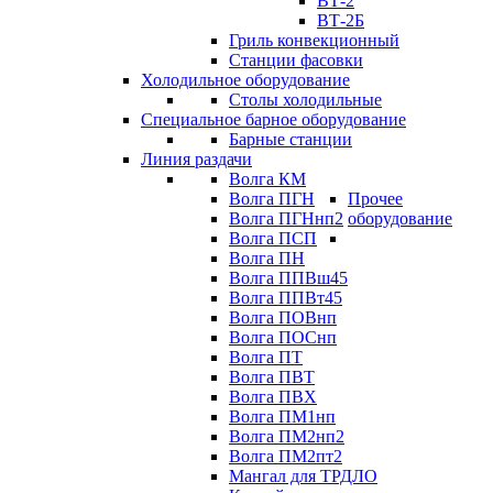
ВТ-2
ВТ-2Б
Гриль конвекционный
Станции фасовки
Холодильное оборудование
Столы холодильные
Специальное барное оборудование
Барные станции
Линия раздачи
Волга КМ
Волга ПГН
Прочее
Волга ПГНнп2
оборудование
Волга ПСП
Волга ПН
Волга ППВш45
Волга ППВт45
Волга ПОВнп
Волга ПОСнп
Волга ПТ
Волга ПВТ
Волга ПВХ
Волга ПМ1нп
Волга ПМ2нп2
Волга ПМ2пт2
Мангал для ТРДЛО