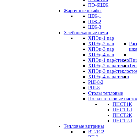
ПЭ-6ШЖ
Жарочные шкафы
ШЖ-1
ШЖ-2
ШЖ-3
Хлебопекарные печи
ХПЭц-1 пар
ХПЭц-2 пар
Рас
ХПЭц-3 пар
шк
ХПЭц-4 пар
ХПЭц-1 пар/стекло
Пиц
ХПЭц-2 пар/стекло
Теп
ХПЭц-3 пар/стекло
сто
ХПЭц-4 пар/стекло
РШ-8\2
РШ-8
Столы тепловые
Полки тепловые насто
ПНСТ1К
ПНСТ1Л
ПНСТ2К
ПНСТ2Л
Тепловые витрины
ВТ-1С2