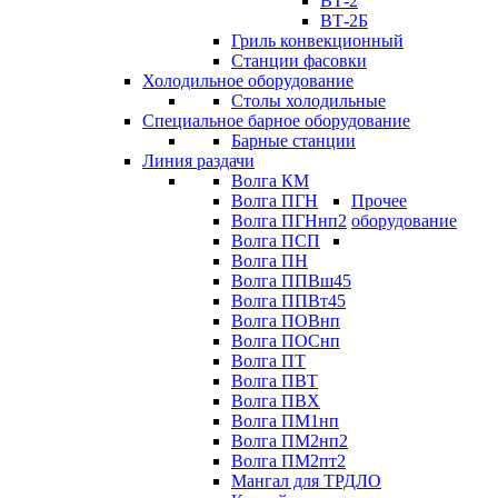
ВТ-2
ВТ-2Б
Гриль конвекционный
Станции фасовки
Холодильное оборудование
Столы холодильные
Специальное барное оборудование
Барные станции
Линия раздачи
Волга КМ
Волга ПГН
Прочее
Волга ПГНнп2
оборудование
Волга ПСП
Волга ПН
Волга ППВш45
Волга ППВт45
Волга ПОВнп
Волга ПОСнп
Волга ПТ
Волга ПВТ
Волга ПВХ
Волга ПМ1нп
Волга ПМ2нп2
Волга ПМ2пт2
Мангал для ТРДЛО