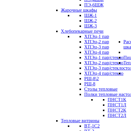
ПЭ-6ШЖ
Жарочные шкафы
ШЖ-1
ШЖ-2
ШЖ-3
Хлебопекарные печи
ХПЭц-1 пар
ХПЭц-2 пар
Рас
ХПЭц-3 пар
шк
ХПЭц-4 пар
ХПЭц-1 пар/стекло
Пиц
ХПЭц-2 пар/стекло
Теп
ХПЭц-3 пар/стекло
сто
ХПЭц-4 пар/стекло
РШ-8\2
РШ-8
Столы тепловые
Полки тепловые насто
ПНСТ1К
ПНСТ1Л
ПНСТ2К
ПНСТ2Л
Тепловые витрины
ВТ-1С2